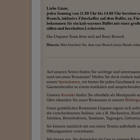
Liebe Gäste,
jeden Sonntag von 11.00 Uhr bis 14.00 Uhr bereiten w
Brunch, inklusive Filterkaffee auf dem Buffet, zu. Fü
bekommen Sie ein kalt-warmes Büffet mit einer groß
süßen und herzhaften Leckereien.
Das Utspann-Team freut sich auf Ihren Besuch.
Hinweis:
Bitte beachten Sie, dass zum Brunch keine Hunde erlau
Auf unseren Seiten finden Sie wichtige und interessant
rund um unser Restaurant! Werfen Sie doch einfach mal
unsere
Speisekarten
, wir bieten für jeden Geschmack ex
Gaumenfreuden in einem rustikalen und ansprechende
Unseren
Kontakt
finden Sie ebenfalls als Menüpunkt au
Oder erkunden Sie unser Restaurant in unserer
Bilderga
Unser gemütliches Restaurant Utspann eignet sich selbs
die verschiedensten Anlässe, wie z.B. Hochzeiten, Kon
Jubiläen, Betriebsfeiern, Seminare, Tagungen, Geburtst
Sie können natürlich mit uns einen Termin außerhalb u
Öffnungszeiten vereinbaren.
Wir freuen uns, Sie demnächst als Gast in unseren Räu