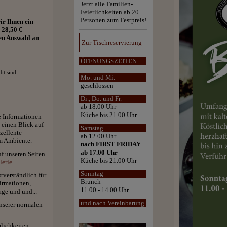
Jetzt alle Familien-
Feierlichkeiten ab 20
Personen zum Festpreis!
ir Ihnen ein
r 28,50 €
en Auswahl an
Zur Tischreservierung
ÖFFNUNGSZEITEN
bt sind.
Mo. und Mi.
geschlossen
Di., Do. und Fr.
ab 18.00 Uhr
Küche bis 21.00 Uhr
e Informationen
 einen Blick auf
Samstag
zellente
ab 12.00 Uhr
m Ambiente.
nach FIRST FRIDAY
ab 17.00 Uhr
f unseren Seiten.
Küche bis 21.00 Uhr
lerie
.
Sonntag
tverständlich für
Brunch
firmationen,
11.00 - 14.00 Uhr
age und und...
und nach Vereinbarung
nserer normalen
mlichkeiten