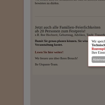
bewirten zu dürfen.
Jetzt auch alle Familien-Feierlichkeiten
ab 20 Personen zum Festpreis!
z.B. Ihre Hochzeit, Geburtstag, Jubiläen, Taufe, Trauer
Damit Sie genau planen können. Sie wissen vorher g
Wir speic
Veranstaltung kostet.
Technisc
Routenp
Lesen Sie hier weiter!
Ihre Eins
Wir freuen uns über Ihren Besuch!
Ablehn
Ihr Utspann-Team.