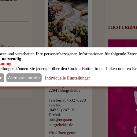
FIRST FRIDA
feier, ……
enau was Ihre
hern und verarbeiten Ihre personenbezogenen Informationen für folgende Zwec
h notwendig
lanung
tellungen können Sie jederzeit über den Cookie-Button in der linken unteren Ec
Restaurant Utspann
en
Allen zustimmen
Individuelle Einstellungen
Matthias Wullbrand
Hamburger Straße 1
22941 Bargteheide
Telefon:
(04532) 6220
Telefax:
(04532) 267130
E-Mail:
info@utspann-
bargteheide.de
Wir öffnen gerne